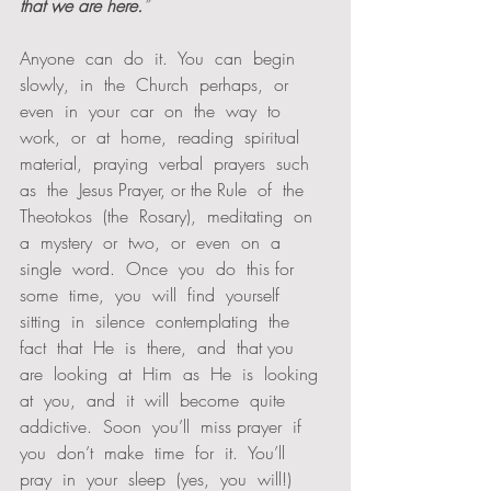
that we are here.
” 
Anyone  can  do  it.  You  can  begin  
slowly,  in  the  Church  perhaps,  or  
even  in  your  car  on  the  way  to 
work,  or  at  home,  reading  spiritual  
material,  praying  verbal  prayers  such  
as  the  Jesus Prayer, or the Rule  of  the 
Theotokos  (the  Rosary),  meditating  on  
a  mystery  or  two,  or  even  on  a  
single  word.  Once  you  do  this for  
some  time,  you  will  find  yourself  
sitting  in  silence  contemplating  the  
fact  that  He  is  there,  and  that you  
are  looking  at  Him  as  He  is  looking  
at  you,  and  it  will  become  quite  
addictive.  Soon  you’ll  miss prayer  if  
you  don’t  make  time  for  it.  You’ll  
pray  in  your  sleep  (yes,  you  will!)  