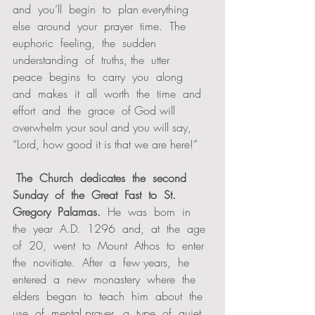
and  you’ll  begin  to  plan everything  
else  around  your  prayer  time.  The  
euphoric  feeling,  the  sudden  
understanding  of  truths, the  utter  
peace  begins  to  carry  you  along  
and  makes  it  all  worth  the  time  and  
effort  and  the  grace  of God will 
overwhelm your soul and you will say, 
“Lord, how good it is that we are here!”  
 The  Church  dedicates  the  second  
Sunday  of  the  Great  Fast  to  St.  
Gregory  Palamas.
  He  was  born  in 
the  year  A.D.  1296  and,  at  the  age  
of  20,  went  to  Mount  Athos  to  enter  
the  novitiate.  After  a  few years,  he  
entered  a  new  monastery  where  the  
elders  began  to  teach  him  about  the  
use  of  mental prayer,  a  type  of  quiet  