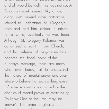
and all would be well. This was not so. A 
Bulgarian monk named  Akyndinos,  
along  with  several  other  patriarchs,  
refused  to  understand  St.  Gregory’s  
point and  had  him  locked  in  prison  
for  a  while;  eventually  he  was  freed.  
Although  St.  Gregory  Palamas was  
canonized  a  saint  in  our  Church,  
and  his  defense  of  hesychasm  has  
become  the  focal  point  of this  
Sunday’s  message,  there  are  many  
who,  even  today,  fail  to  understand  
the  nature  of  mental prayer and even 
refuse to believe that such a thing exists.  
  Carmelite spirituality is based on the 
charism of mental prayer, its motto being 
“to know God so that  He  may  be  
known”.  The  order  originates  from  