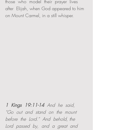
those  who  model  their  prayer  lives  
after  Elijah, when God appeared to him 
on Mount Carmel, in a still whisper.  
1  Kings  19:11-14
  And  he  said,  
“Go  out  and  stand  on  the  mount  
before  the  Lord.”  And  behold, the  
Lord  passed  by,  and  a  great  and  