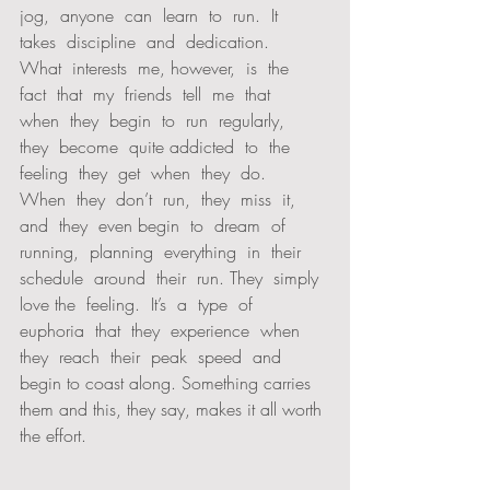
jog,  anyone  can  learn  to  run.  It  
takes  discipline  and  dedication.  
What  interests  me, however,  is  the  
fact  that  my  friends  tell  me  that  
when  they  begin  to  run  regularly,  
they  become  quite addicted  to  the  
feeling  they  get  when  they  do.  
When  they  don’t  run,  they  miss  it,  
and  they  even begin  to  dream  of  
running,  planning  everything  in  their  
schedule  around  their  run. They  simply  
love the  feeling.  It’s  a  type  of  
euphoria  that  they  experience  when  
they  reach  their  peak  speed  and  
begin to coast along. Something carries 
them and this, they say, makes it all worth 
the effort.