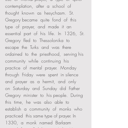
contemplation,  after  a  school  of  
thought  known  as  hesychasm.  St.  
Gregory became  quite  fond  of  this  
type  of  prayer,  and  made  it  an  
essential  part  of  his  life.  In  1326,  St. 
Gregory  fled  to  Thessolonika  to  
escape  the  Turks  and  was  there  
ordained  to  the  priesthood,  serving his  
community  while  continuing  his  
practice  of  mental  prayer.  Monday  
through  Friday  were  spent  in silence  
and  prayer  as  a  hermit,  and  only  
on  Saturday  and  Sunday  did  Father  
Gregory  minister  to  his people.  During  
this  time,  he  was  also  able  to  
establish  a  community  of  monks  who  
practiced  this same type of prayer. In  
1330,  a  monk  named  Barlaam  