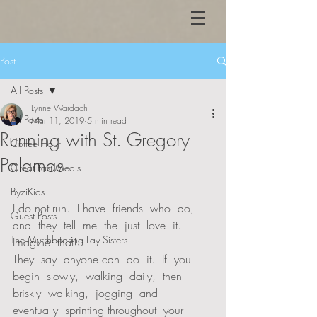
Post
All Posts
Lynne Wardach
All Posts
Mar 11, 2019
5 min read
Running with St. Gregory
Coffee Hour
Palamas
Great Fast Meals
ByziKids
I do not run.  I have  friends  who  do,  
Guest Posts
and  they  tell  me  the  just  love  it.  
The Myrrhbearing Lay Sisters
Imagine  that!  
They  say  anyone can  do  it.  If  you  
begin  slowly,  walking  daily,  then  
briskly  walking,  jogging  and  
eventually  sprinting throughout  your  