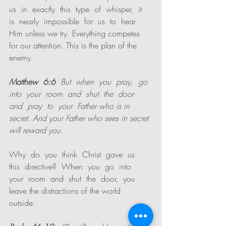
us  in  exactly  this  type  of  whisper,  it  
is  nearly  impossible  for  us  to  hear  
Him unless we try. Everything competes 
for our attention. This is the plan of the 
enemy.   
Matthew  6:6
  But  when  you  pray,  go  
into  your  room  and  shut  the  door  
and  pray  to  your  Father who is in 
secret. And your Father who sees in secret 
will reward you. 
Why  do  you  think  Christ  gave  us  
this  directive?  When  you  go  into  
your  room  and  shut  the  door,  you 
leave the distractions of the world 
outside.   