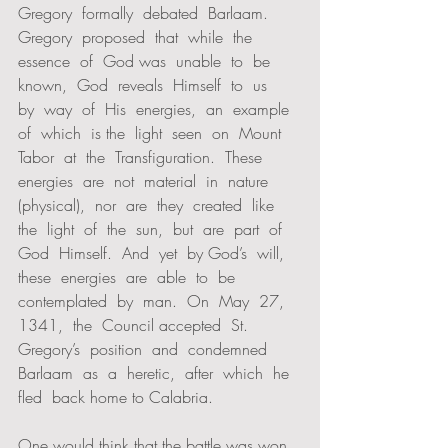
Gregory  formally  debated  Barlaam.  
Gregory  proposed  that  while  the  
essence  of  God was  unable  to  be  
known,  God  reveals  Himself  to  us  
by  way  of  His  energies,  an  example  
of  which  is the  light  seen  on  Mount  
Tabor  at  the  Transfiguration.  These  
energies  are  not  material  in  nature 
(physical),  nor  are  they  created  like  
the  light  of  the  sun,  but  are  part  of  
God  Himself.  And  yet  by God’s  will,  
these  energies  are  able  to  be  
contemplated  by  man.  On  May  27,  
1341,  the  Council accepted  St.  
Gregory’s  position  and  condemned  
Barlaam  as  a  heretic,  after  which  he  
fled  back home to Calabria.      
One would think that the battle was won 