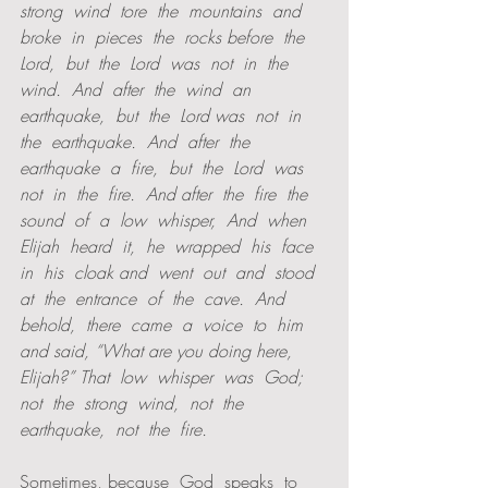
strong  wind  tore  the  mountains  and  
broke  in  pieces  the  rocks before  the  
Lord,  but  the  Lord  was  not  in  the  
wind.  And  after  the  wind  an  
earthquake,  but  the  Lord was  not  in  
the  earthquake.  And  after  the  
earthquake  a  fire,  but  the  Lord  was  
not  in  the  fire.  And after  the  fire  the  
sound  of  a  low  whisper,  And  when  
Elijah  heard  it,  he  wrapped  his  face  
in  his  cloak and  went  out  and  stood  
at  the  entrance  of  the  cave.  And  
behold,  there  came  a  voice  to  him  
and said, “What are you doing here, 
Elijah?” That  low  whisper  was  God;  
not  the  strong  wind,  not  the  
earthquake,  not  the  fire.  
Sometimes, because  God  speaks  to  