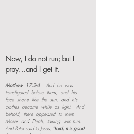
Now, I do not run; but I 
pray…and I get it.   
Matthew  17:2-4 
   And  he  was  
transfigured  before  them,  and  his  
face  shone  like  the  sun,  and  his 
clothes  became  white  as  light.   And  
behold,  there  appeared  to  them  
Moses  and  Elijah,  talking  with him. 
And Peter said to Jesus, “
Lord, it is good 