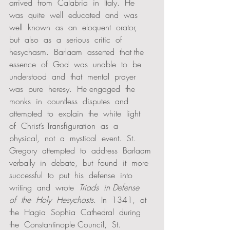
arrived  from  Calabria  in  Italy.  He  
was  quite  well  educated  and  was 
well  known  as  an  eloquent  orator,  
but  also  as  a  serious  critic  of  
hesychasm.  Barlaam  asserted  that the  
essence  of  God  was  unable  to  be  
understood  and  that  mental  prayer  
was  pure  heresy.  He engaged  the  
monks  in  countless  disputes  and  
attempted  to  explain  the  white  light  
of  Christ’s Transfiguration  as  a  
physical,  not  a  mystical  event.  St.  
Gregory  attempted  to  address  Barlaam 
verbally  in  debate,  but  found  it  more  
successful  to  put  his  defense  into  
writing  and  wrote  
Triads  in Defense  
of  the  Holy  Hesychasts
.  In  1341,  at  
the  Hagia  Sophia  Cathedral  during  
the  Constantinople Council,  St.  